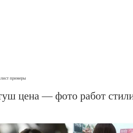
илист примеры
туш цена — фото работ стил