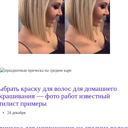
ыбрать краску для волос для домашнего
крашивания — фото работ известный
тилист примеры
24 декабря
рическа для начинающих на средние воло