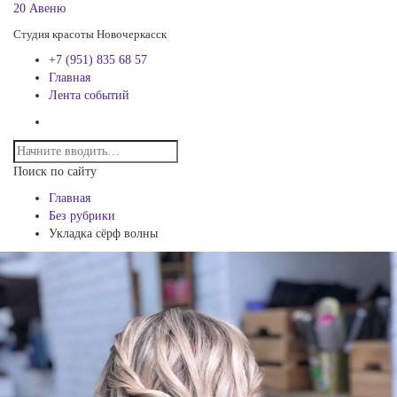
20 Авеню
Студия красоты Новочеркасск
+7 (951) 835 68 57
Главная
Лента событий
Поиск по сайту
Главная
Без рубрики
Укладка сёрф волны