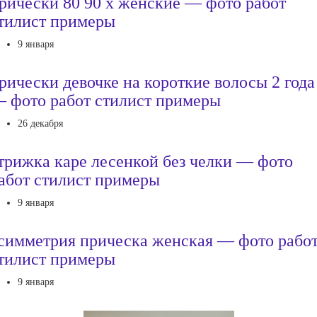
рически 80 90 х женские — фото работ
тилист примеры
9 января
рически девочке на короткие волосы 2 года
 фото работ стилист примеры
26 декабря
трижка каре лесенкой без челки — фото
абот стилист примеры
9 января
симметрия прическа женская — фото рабо
тилист примеры
9 января