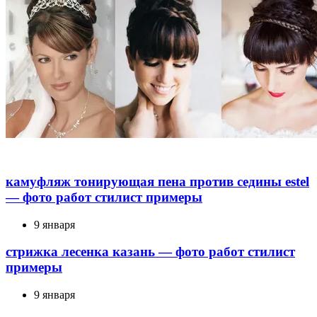
камуфляж тонирующая пена против седины estel
— фото работ стилист примеры
9 января
стрижка лесенка казань — фото работ стилист
примеры
9 января