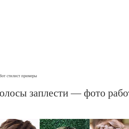
абот стилист примеры
волосы заплести — фото раб