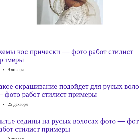
хемы кос прически — фото работ стилист
римеры
9 января
акое окрашивание подойдет для русых вол
 фото работ стилист примеры
25 декабря
итье седины на русых волосах фото — фот
абот стилист примеры