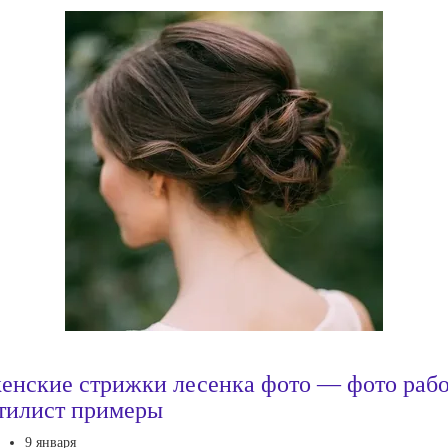
енские стрижки лесенка фото — фото раб
тилист примеры
9 января