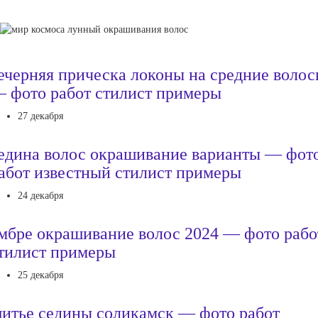
ечерняя прическа локоны на средние воло
 фото работ стилист примеры
27 декабря
едина волос окрашивание варианты — фот
абот известный стилист примеры
24 декабря
мбре окрашивание волос 2024 — фото рабо
тилист примеры
25 декабря
итье седины соликамск — фото работ