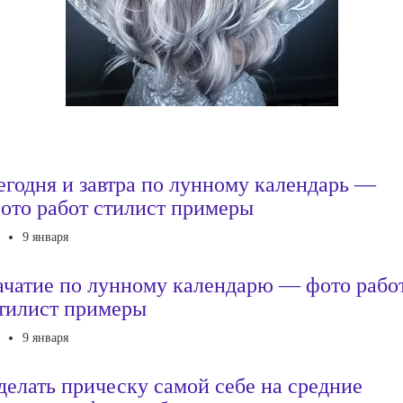
егодня и завтра по лунному календарь —
ото работ стилист примеры
9 января
ачатие по лунному календарю — фото рабо
тилист примеры
9 января
делать прическу самой себе на средние