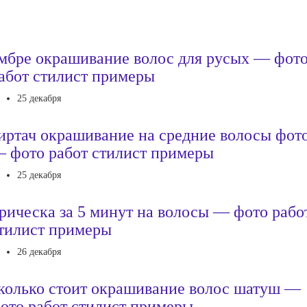
мбре окрашивание волос для русых — фот
абот стилист примеры
25 декабря
иртач окрашивание на средние волосы фот
 фото работ стилист примеры
25 декабря
рическа за 5 минут на волосы — фото рабо
тилист примеры
26 декабря
колько стоит окрашивание волос шатуш —
ото работ стилист примеры