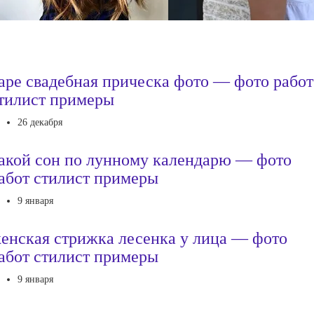
аре свадебная прическа фото — фото работ
тилист примеры
26 декабря
акой сон по лунному календарю — фото
абот стилист примеры
9 января
енская стрижка лесенка у лица — фото
абот стилист примеры
9 января