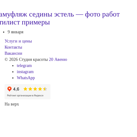
амуфляж седины эстель — фото работ
тилист примеры
9 января
Услуги и цены
Контакты
Вакансии
© 2026 Студия красоты
20 Авеню
telegram
instagram
WhatsApp
На верх