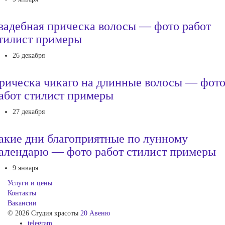
вадебная прическа волосы — фото работ
тилист примеры
26 декабря
рическа чикаго на длинные волосы — фот
абот стилист примеры
27 декабря
акие дни благоприятные по лунному
алендарю — фото работ стилист примеры
9 января
Услуги и цены
Контакты
Вакансии
© 2026 Студия красоты
20 Авеню
telegram