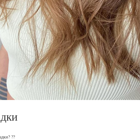
адки
адки? ??