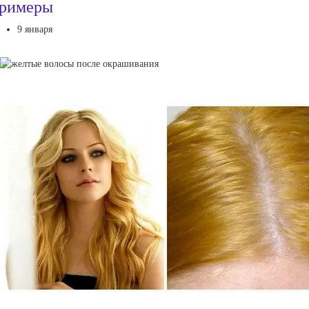
римеры
9 января