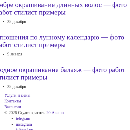
мбре окрашивание длинных волос — фото
абот стилист примеры
25 декабря
тношения по лунному календарю — фото
абот стилист примеры
9 января
одное окрашивание балаяж — фото работ
тилист примеры
25 декабря
Услуги и цены
Контакты
Вакансии
© 2026 Студия красоты
20 Авеню
telegram
instagram