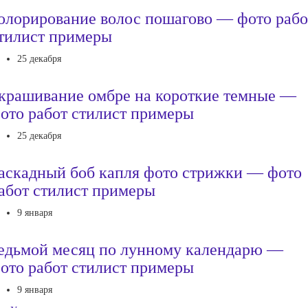
олорирование волос пошагово — фото рабо
тилист примеры
25 декабря
крашивание омбре на короткие темные —
ото работ стилист примеры
25 декабря
аскадный боб капля фото стрижки — фото
абот стилист примеры
9 января
едьмой месяц по лунному календарю —
ото работ стилист примеры
9 января