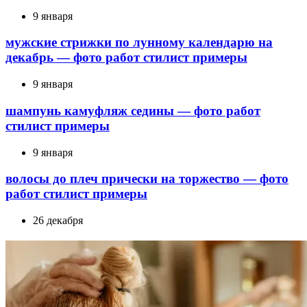
9 января
мужские стрижки по лунному календарю на
декабрь — фото работ стилист примеры
9 января
шампунь камуфляж седины — фото работ
стилист примеры
9 января
волосы до плеч прически на торжество — фото
работ стилист примеры
26 декабря