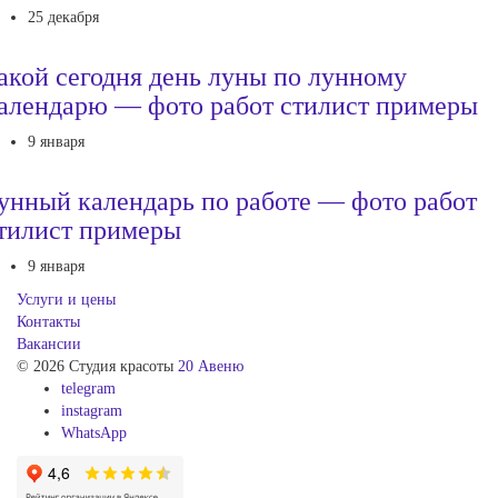
25 декабря
акой сегодня день луны по лунному
алендарю — фото работ стилист примеры
9 января
унный календарь по работе — фото работ
тилист примеры
9 января
Услуги и цены
Контакты
Вакансии
© 2026 Студия красоты
20 Авеню
telegram
instagram
WhatsApp