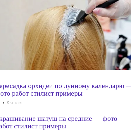
ересадка орхидеи по лунному календарю 
ото работ стилист примеры
9 января
крашивание шатуш на средние — фото
абот стилист примеры