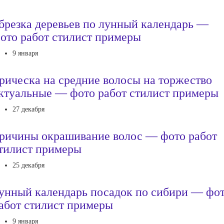
брезка деревьев по лунный календарь —
ото работ стилист примеры
9 января
рическа на средние волосы на торжество
ктуальные — фото работ стилист примеры
27 декабря
ричины окрашивание волос — фото работ
тилист примеры
25 декабря
унный календарь посадок по сибири — фо
абот стилист примеры
9 января