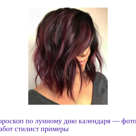
ороскоп по лунному дню календаря — фот
абот стилист примеры