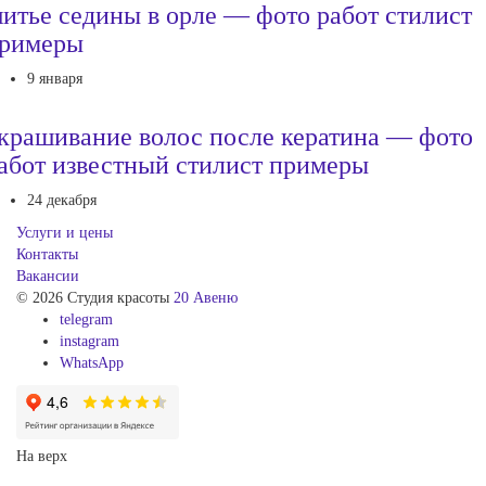
итье седины в орле — фото работ стилист
римеры
9 января
крашивание волос после кератина — фото
абот известный стилист примеры
24 декабря
Услуги и цены
Контакты
Вакансии
© 2026 Студия красоты
20 Авеню
telegram
instagram
WhatsApp
На верх