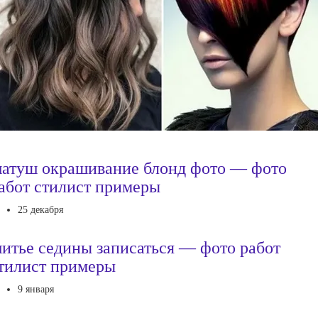
атуш окрашивание блонд фото — фото
абот стилист примеры
25 декабря
итье седины записаться — фото работ
тилист примеры
9 января