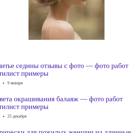
итье седины отзывы с фото — фото работ
тилист примеры
9 января
вета окрашивания балаяж — фото работ
тилист примеры
25 декабря
рически для пожилых женщин на длинные