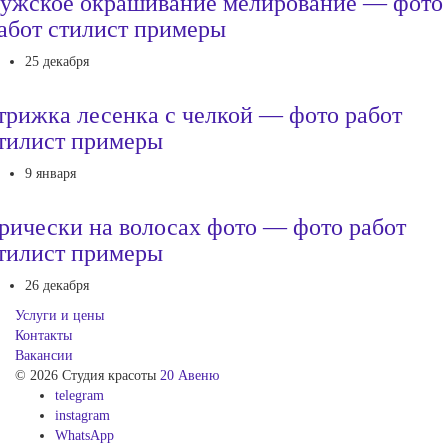
ужское окрашивание мелирование — фото
абот стилист примеры
25 декабря
трижка лесенка с челкой — фото работ
тилист примеры
9 января
рически на волосах фото — фото работ
тилист примеры
26 декабря
Услуги и цены
Контакты
Вакансии
© 2026 Студия красоты
20 Авеню
telegram
instagram
WhatsApp