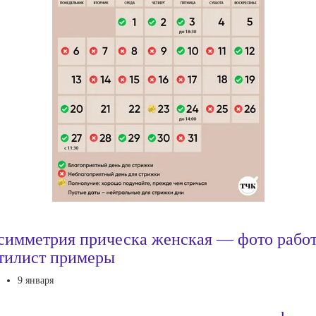
симметрия прическа женская — фото рабо
тилист примеры
9 января