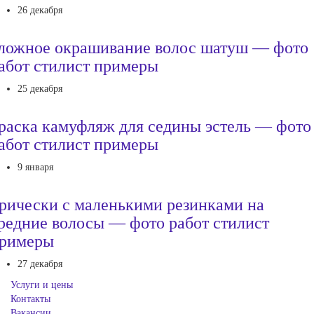
26 декабря
ложное окрашивание волос шатуш — фото
абот стилист примеры
25 декабря
раска камуфляж для седины эстель — фото
абот стилист примеры
9 января
рически с маленькими резинками на
редние волосы — фото работ стилист
римеры
27 декабря
Услуги и цены
Контакты
Вакансии