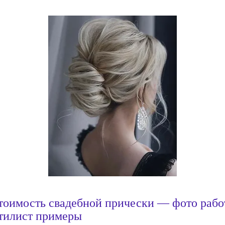
тоимость свадебной прически — фото рабо
тилист примеры