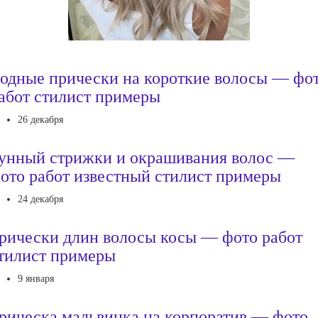
одные прически на короткие волосы — фо
абот стилист примеры
26 декабря
унный стрижки и окрашивания волос —
ото работ известный стилист примеры
24 декабря
рически длин волосы косы — фото работ
тилист примеры
9 января
рическа мальвинка на корпоратив — фото