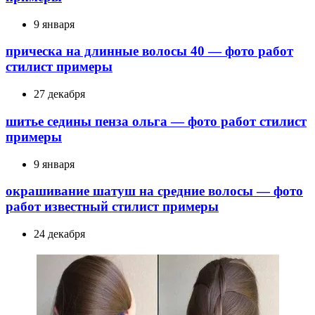
9 января
прическа на длинные волосы 40 — фото работ
стилист примеры
27 декабря
шитье седины пенза ольга — фото работ стилист
примеры
9 января
окрашивание шатуш на средние волосы — фото
работ известный стилист примеры
24 декабря