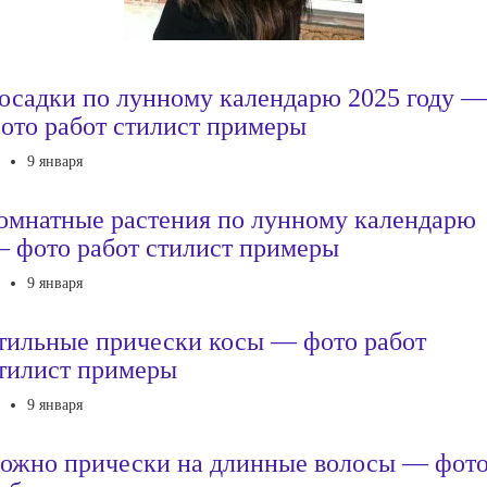
осадки по лунному календарю 2025 году —
ото работ стилист примеры
9 января
омнатные растения по лунному календарю
 фото работ стилист примеры
9 января
тильные прически косы — фото работ
тилист примеры
9 января
ожно прически на длинные волосы — фот