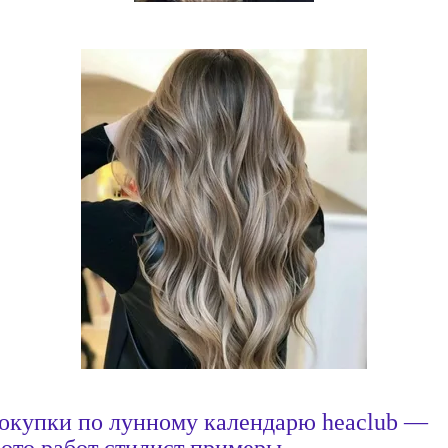
окупки по лунному календарю heaclub —
ото работ стилист примеры