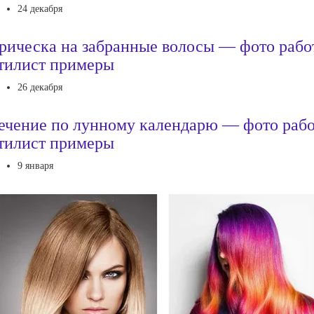
24 декабря
рическа на забранные волосы — фото рабо
тилист примеры
26 декабря
ечение по лунному календарю — фото раб
тилист примеры
9 января