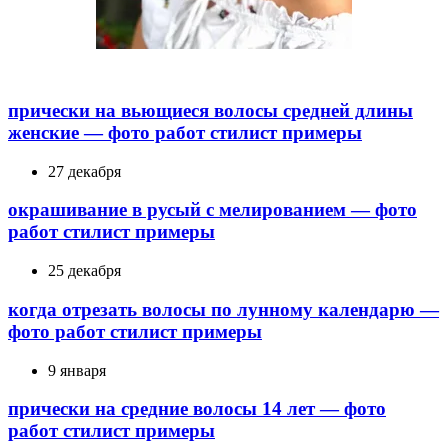
прически на вьющиеся волосы средней длины
женские — фото работ стилист примеры
27 декабря
окрашивание в русый с мелированием — фото
работ стилист примеры
25 декабря
когда отрезать волосы по лунному календарю —
фото работ стилист примеры
9 января
прически на средние волосы 14 лет — фото
работ стилист примеры