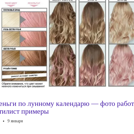
еньги по лунному календарю — фото работ
тилист примеры
9 января