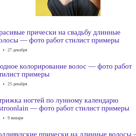
расивые прически на свадьбу длинные
олосы — фото работ стилист примеры
27 декабря
одное колорирование волос — фото работ
тилист примеры
25 декабря
трижка ногтей по лунному календарю
stroonlain — фото работ стилист примеры
9 января
олливудские прически на длинные волосы