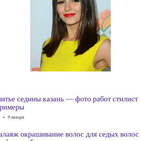
итье седины казань — фото работ стилист
римеры
9 января
алаяж окрашивание волос для седых волос