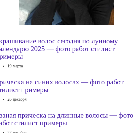
крашивание волос сегодня по лунному
алендарю 2025 — фото работ стилист
римеры
19 марта
рическа на синих волосах — фото работ
тилист примеры
26 декабря
ваная прическа на длинные волосы — фот
абот стилист примеры
27 декабря