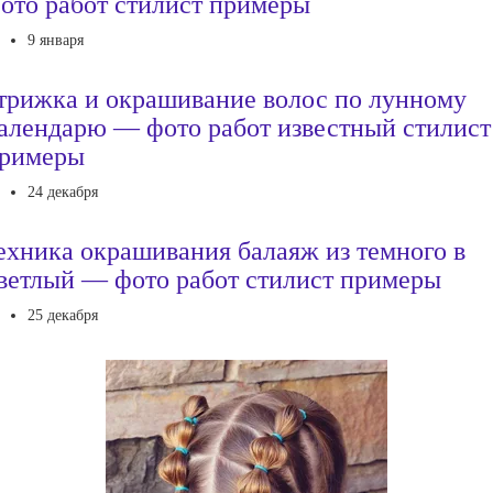
ото работ стилист примеры
9 января
трижка и окрашивание волос по лунному
алендарю — фото работ известный стилист
римеры
24 декабря
ехника окрашивания балаяж из темного в
ветлый — фото работ стилист примеры
25 декабря