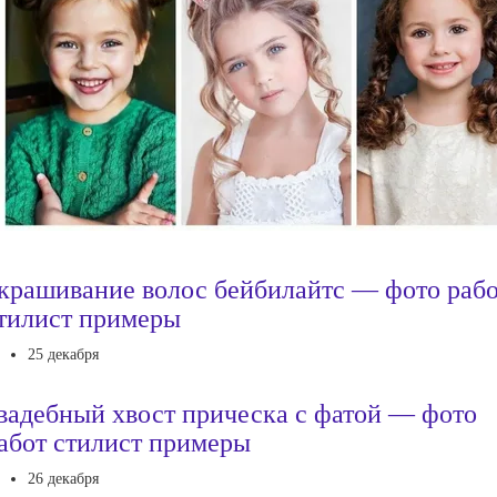
крашивание волос бейбилайтс — фото раб
тилист примеры
25 декабря
вадебный хвост прическа с фатой — фото
абот стилист примеры
26 декабря