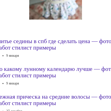
итье седины в спб где сделать цена — фот
абот стилист примеры
9 января
о какому лунному календарю лучше — фот
абот стилист примеры
9 января
ежная прическа на средние волосы — фот
абот стилист примеры