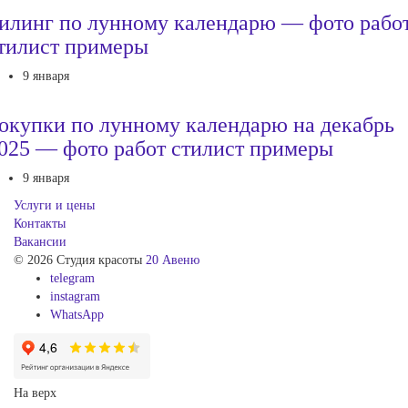
илинг по лунному календарю — фото рабо
тилист примеры
9 января
окупки по лунному календарю на декабрь
025 — фото работ стилист примеры
9 января
Услуги и цены
Контакты
Вакансии
© 2026 Студия красоты
20 Авеню
telegram
instagram
WhatsApp
На верх