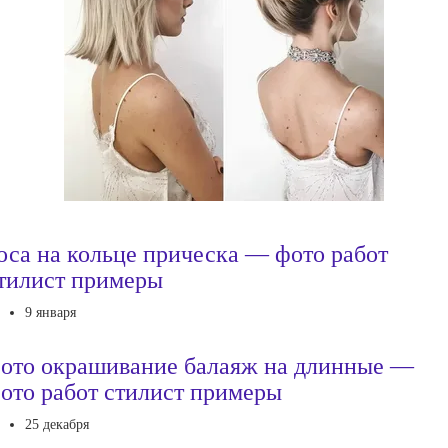
оса на кольце прическа — фото работ
тилист примеры
9 января
ото окрашивание балаяж на длинные —
ото работ стилист примеры
25 декабря