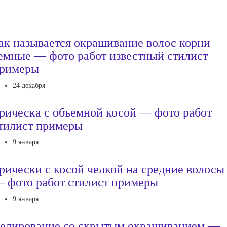
ак называется окрашивание волос корни
емные — фото работ известный стилист
римеры
24 декабря
рическа с объемной косой — фото работ
тилист примеры
9 января
рически с косой челкой на средние волосы
 фото работ стилист примеры
9 января
елирование со скрытым окрашиванием —