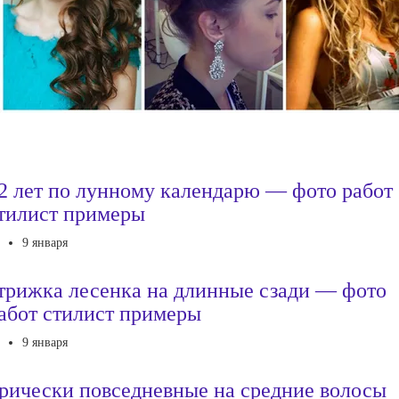
2 лет по лунному календарю — фото работ
тилист примеры
9 января
трижка лесенка на длинные сзади — фото
абот стилист примеры
9 января
рически повседневные на средние волосы