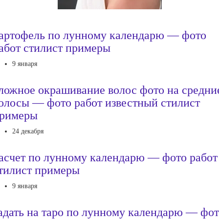
артофель по лунному календарю — фото
абот стилист примеры
9 января
ложное окрашивание волос фото на средни
олосы — фото работ известный стилист
римеры
24 декабря
асчет по лунному календарю — фото работ
тилист примеры
9 января
адать на таро по лунному календарю — фо