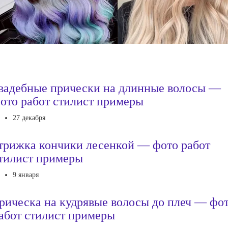
вадебные прически на длинные волосы —
ото работ стилист примеры
27 декабря
трижка кончики лесенкой — фото работ
тилист примеры
9 января
рическа на кудрявые волосы до плеч — фо
абот стилист примеры