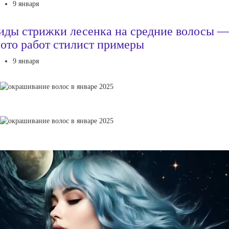
9 января
иды стрижки лесенка на средние волосы 
ото работ стилист примеры
9 января