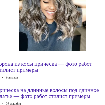
орона из косы прическа — фото работ
тилист примеры
9 января
рическа на длинные волосы под длинное
латье — фото работ стилист примеры
26 декабря