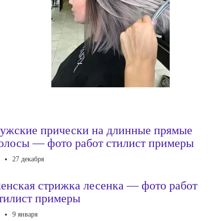
ужские прически на длинные прямые
олосы — фото работ стилист примеры
27 декабря
енская стрижка лесенка — фото работ
тилист примеры
9 января