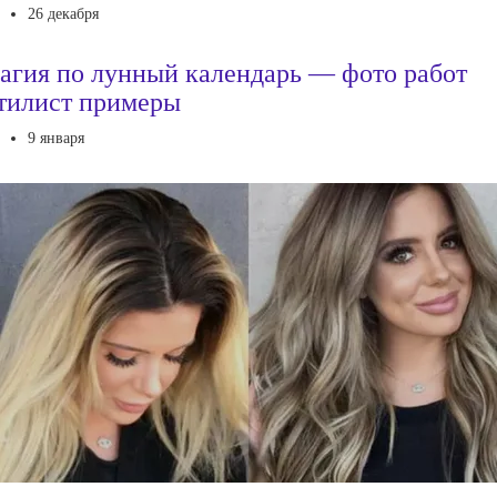
26 декабря
агия по лунный календарь — фото работ
тилист примеры
9 января