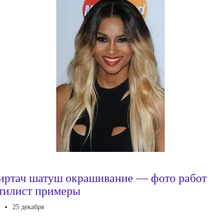
иртач шатуш окрашивание — фото работ
тилист примеры
25 декабря