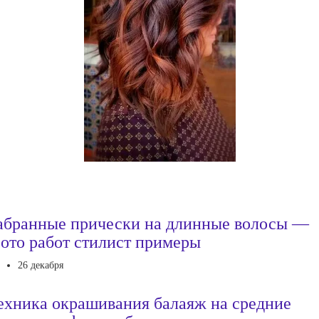
абранные прически на длинные волосы —
ото работ стилист примеры
26 декабря
ехника окрашивания балаяж на средние