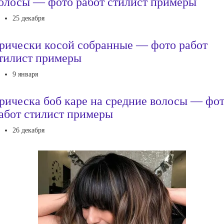
олосы — фото работ стилист примеры
25 декабря
рически косой собранные — фото работ
тилист примеры
9 января
рическа боб каре на средние волосы — фо
абот стилист примеры
26 декабря