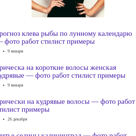
рогноз клева рыбы по лунному календарю
 фото работ стилист примеры
9 января
рическа на короткие волосы женская
удрявые — фото работ стилист примеры
9 января
рически на кудрявые волосы — фото работ
тилист примеры
26 декабря
итье седины калининград — фото работ