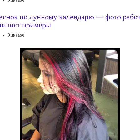
9 января
еснок по лунному календарю — фото рабо
тилист примеры
9 января