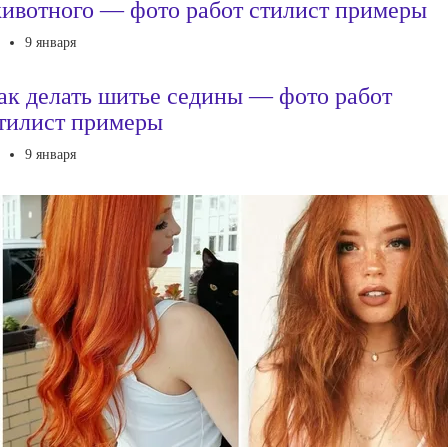
ивотного — фото работ стилист примеры
9 января
ак делать шитье седины — фото работ
тилист примеры
9 января