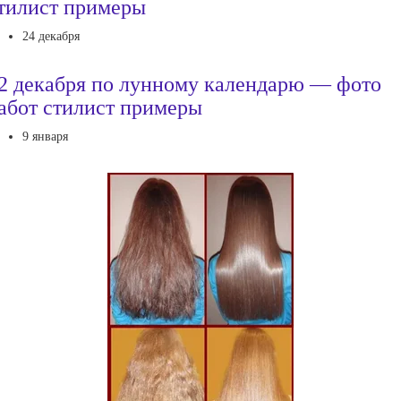
тилист примеры
24 декабря
2 декабря по лунному календарю — фото
абот стилист примеры
9 января