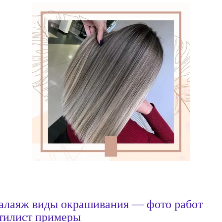
алаяж виды окрашивания — фото работ
тилист примеры