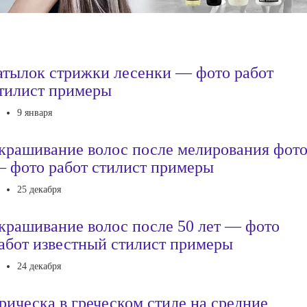
атылок стрижки лесенки — фото работ
тилист примеры
9 января
крашивание волос после мелирования фот
 фото работ стилист примеры
25 декабря
крашивание волос после 50 лет — фото
абот известный стилист примеры
24 декабря
рическа в греческом стиле на средние