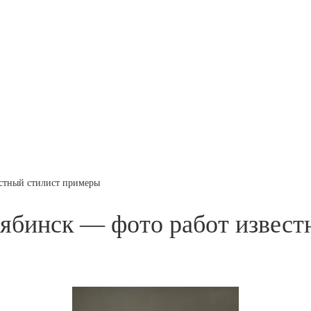
естный стилист примеры
лябинск — фото работ извест